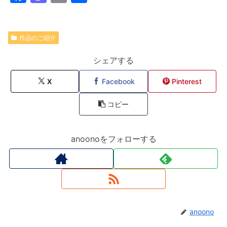
a
a
m
有
c
st
ai
e
o
l
作品のご紹介
b
d
シェアする
o
o
X
Facebook
Pinterest
o
n
k
コピー
anoonoをフォローする
anoono