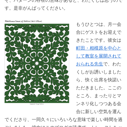
そ、パターンの存在の意味があると、わたくしは思うので
す。是非がんばってください。
もうひとつは、月一会
合にゲストをお迎えで
きたことです。彼女は
町田・相模原を中心と
して教室を展開されて
おられる先生
で、わた
くしがお誘いしました
ら、快く出席を快諾い
ただきました。ここの
ところ、まったりとマ
ンネリ化しつつある会
合に新しい空気を運ん
でくださり、一同久々にいろいろな意味で楽しい時間を過