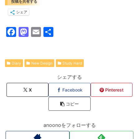
投稿を共有する
シェア
F
M
E
共
a
a
m
有
c
st
ai
e
o
l
Diary
New Design
Study Hard
b
d
シェアする
o
o
o
n
X
Facebook
Pinterest
k
コピー
anoonoをフォローする