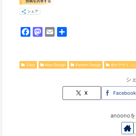
投稿を共有する
シェア
F
M
E
共
a
a
m
有
c
st
ai
e
o
l
Diary
New Design
Pattern Design
色やデザイン
b
d
o
o
シ
o
n
X
Facebook
k
anoon