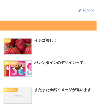
anoono
イチゴ凄し！
Diary
バレンタインのデザインって…
New Design
またまた全然イメージが違います
New Design