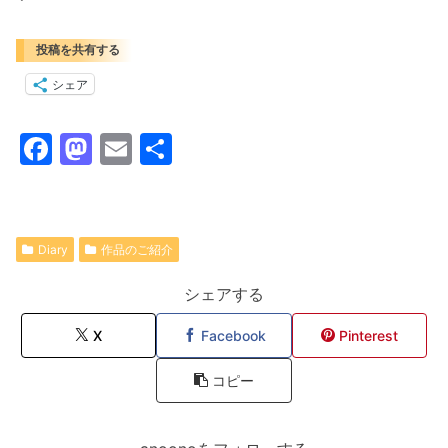
投稿を共有する
シェア
F
M
E
共
a
a
m
有
c
st
ai
e
o
l
Diary
作品のご紹介
b
d
シェアする
o
o
o
n
X
Facebook
Pinterest
k
コピー