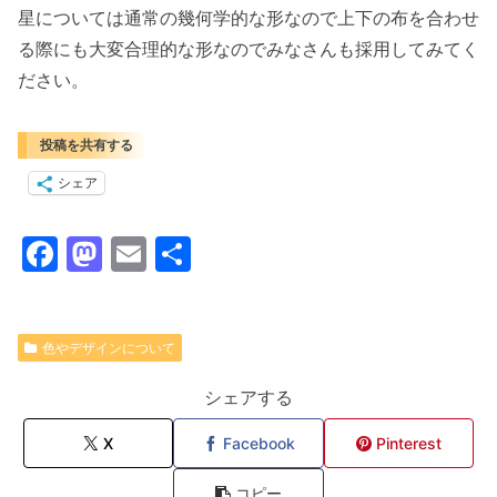
星については通常の幾何学的な形なので上下の布を合わせ
る際にも大変合理的な形なのでみなさんも採用してみてく
ださい。
投稿を共有する
シェア
F
M
E
共
a
a
m
有
c
st
ai
e
o
l
色やデザインについて
b
d
シェアする
o
o
X
Facebook
Pinterest
o
n
コピー